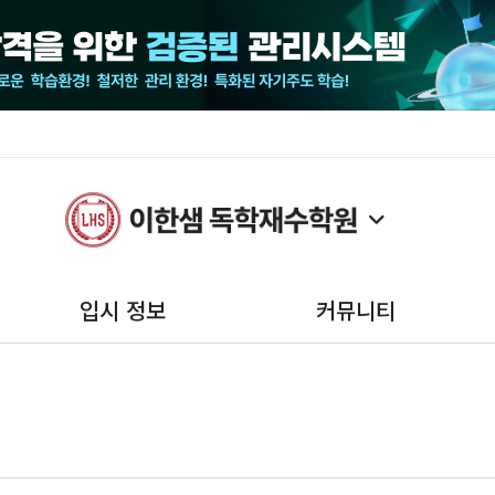
입시 정보
커뮤니티
2025 모의고사일정
공지사항
2025수능/수시/정시일정
대입성공후기
2025 대입시행계획
보도자료