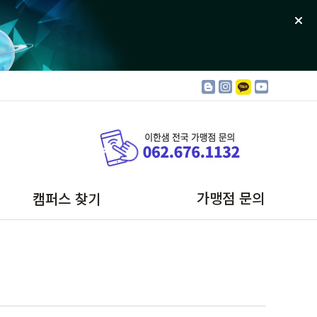
가맹점 문의
캠퍼스 찾기
금호캠퍼스
봉선포레스트
일곡캠퍼스