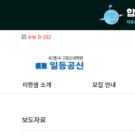
수능 D-102
이한샘 소개
모집 안내
이한샘 소개
온라인 상담
보도자료
운영철학
카카오톡 상담
이한샘 시스템
문자상담(모바일)