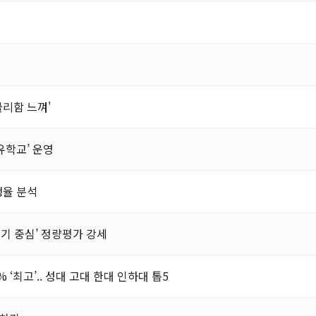
불리함 느껴'
유학교’ 운영
쟁율 분석
‘필기 중심’ 정량평가 강세
 ‘최고’.. 성대 고대 한대 인하대 톱5